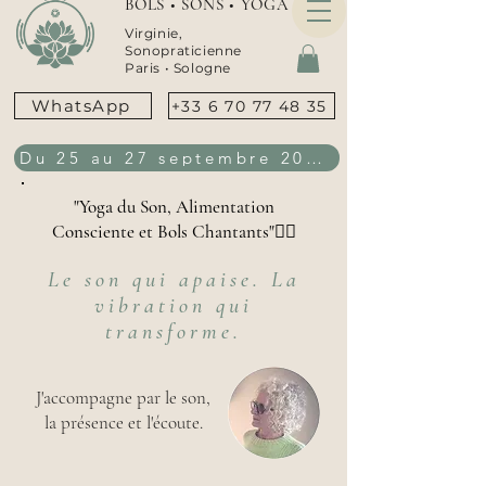
BOLS • SONS • YOGA
Virginie,
Sonopraticienne
Paris •
Sologne
WhatsApp
+33 6 70 77 48 35
Du 25 au 27 septembre 2026
"Yoga du Son, Alimentation
Consciente et Bols Chantants"👇🏻
Le son qui apaise. La
vibration qui
transforme.
J'accompagne par le son,
la présence et l'écoute.