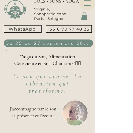
BOLS • SONS • YOGA
Virginie,
Sonopraticienne
Paris •
Sologne
WhatsApp
+33 6 70 77 48 35
Du 25 au 27 septembre 2026
"Yoga du Son, Alimentation
Consciente et Bols Chantants"👇🏻
Le son qui apaise. La
vibration qui
transforme.
J'accompagne par le son,
la présence et l'écoute.