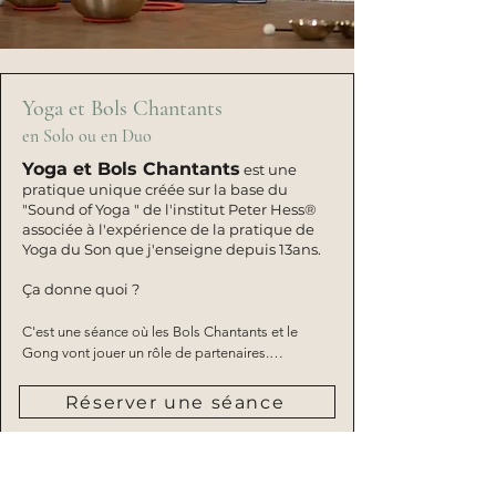
Yoga et Bols Chantants
en Solo ou en Duo
Yoga et Bols Chantants
est une
pratique unique créée sur la base du
"Sound of Yoga " de l'institut Peter Hess®
associée à l'expérience de la pratique de
Yoga du Son que j'enseigne depuis 13ans.
Ça donne quoi ?
C'est une séance où les Bols Chantants et le 
Gong vont jouer un rôle de partenaires.

La pratique de yoga est très sobre dans les 
Réserver une séance
postures. La particularité est que la respiration 
est lente et profonde, car elle accompagne le 
temps du mouvement, comme avec le Yoga du 
Son. Et parfois on y rajoute un son vibré ou 