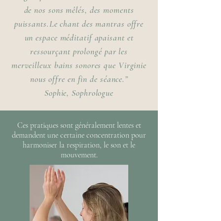
conscience de ce que l'on dépose 
de nos sons mêlés, des moments
en soi.

puissants.Le chant des mantras offre
un espace méditatif apaisant et
Ce sont des séances créatives qui 
changent à chaque fois et que 
ressourçant prolongé par les
j'adapte en fonction des groupes 
merveilleux bains sonores que Virginie
que je rencontre. J'utilise aussi 
nous offre en fin de séance.”
parfois mon tambour médecine 
Sophie, Sophrologue
pour modifier l'énergie du 
moment. 

Ces pratiques sont généralement lentes et
Les respirations profondes 
demandent une certaine concentration pour
associées aux vibrations des 
harmoniser la respiration, le son et le
mouvement.
voyelles procurent en fin de 
parcours une sensation 
d'ouverture et de bien-être.

Chaque séance se termine avec 
un Bain Sonore afin d'intégrer 