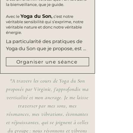
la bienveillance, que je guide.
Yoga du Son
Avec le
,
c’est notre
véritable sensibilité qui s’exprime, notre
véritable nature et donc notre véritable
énergie.
La particularité des pratiques de 
Yoga du Son que je propose, est 
que j'accompagne les séances 
Organiser une séance
avec mes Bols Chantants, bien sûr.

Ils sont présents soit pour guider 
le flow d'une posture, ou bien la 
"A travers les cours de Yoga du Son
rythmer.

proposés par Virginie, j'approfondis ma
verticalité et mon ancrage. Je me laisse
Dans une pratique de Yoga du 
traverser par mes sons, mes
Son, il est important de prendre le 
temps. C'est à dire observer les 
résonances, mes vibrations, étonnantes
traces que laissent dans le corps 
et réjouissantes, qui se joignent à celles
entre les exercices. Prendre 
du groupe : nous résonnons et vibrons