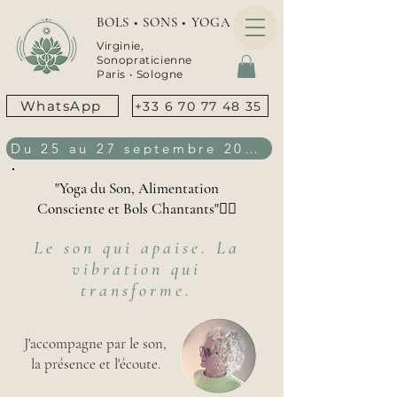
BOLS • SONS • YOGA
Virginie,
Sonopraticienne
Paris •
Sologne
WhatsApp
+33 6 70 77 48 35
Du 25 au 27 septembre 2026
"Yoga du Son, Alimentation
Consciente et Bols Chantants"👇🏻
Le son qui apaise. La
vibration qui
transforme.
J'accompagne par le son,
la présence et l'écoute.