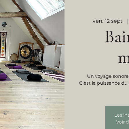
ven. 12 sept.
  |
Bai
m
Un voyage sonore
C'est la puissance d
Les in
Voir 