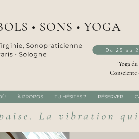
BOLS • SONS • YOGA
irginie, Sonopraticienne
Du 25 au 
aris •
Sologne
"Yoga du
Consciente 
OÙ
À PROPOS
TU HÉSITES ?
RÉSERVER
C
paise. La vibration qu