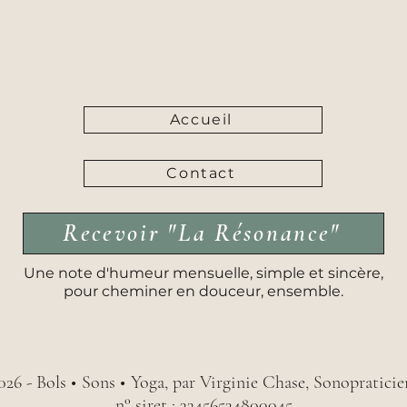
Accueil
Contact
Recevoir "La Résonance"
Une note d'humeur mensuelle, simple et sincère,
pour cheminer en douceur, ensemble.
026 - Bols
•
Sons
•
Yoga, par Virginie Chase, Sonopratici
n° siret : 33456534800045