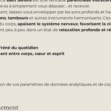
.Ce 
Bain Sonore
 est une véritable 
parenthèse vibratoir
té·es à simplement vous déposer… et recevoir.
ent, laissez-vous envelopper par les sons profonds et h
lons
, 
tambours
 et autres instruments harmonisants. Ces
u corps, 
apaisent le système nerveux
, 
favorisent la c
nt peu à peu dans un état de 
relaxation profonde et r
fréné du quotidien
ent entre corps, cœur et esprit
on de vos paramètres de données analytiques et de cook
énement