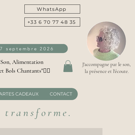
WhatsApp
+33 6 70 77 48 35
27 septembre 2026
 Son, Alimentation
J'accompagne par le son,
et Bols Chantants"👇🏻
la présence et l'écoute.
ARTES CADEAUX
CONTACT
i transforme.