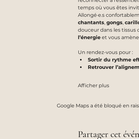
reconnecter à l’essentiel
temps où vous êtes invi
Allongé·e.s confortablem
chantants
, 
gongs
, 
caril
douceur dans les tissus d
l’énergie
 et vous amène
Un rendez-vous pour :
Sortir du rythme ef
Retrouver l’alignem
Afficher plus
Google Maps a été bloqué en rais
Partager cet év