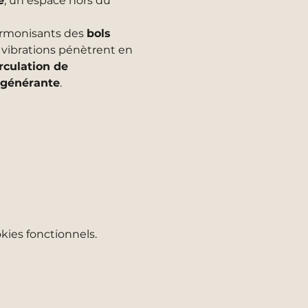
e
, un espace hors du 
armonisants des 
bols 
 vibrations pénètrent en 
irculation de 
égénérante
.
ies fonctionnels.