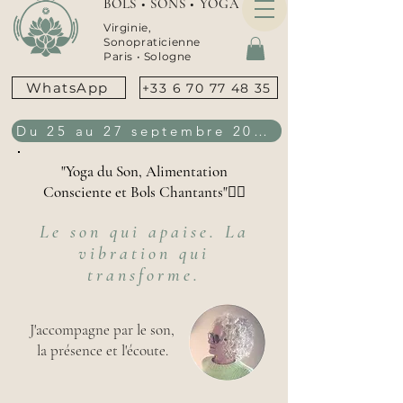
BOLS • SONS • YOGA
Virginie,
Sonopraticienne
Paris •
Sologne
WhatsApp
+33 6 70 77 48 35
Du 25 au 27 septembre 2026
"Yoga du Son, Alimentation
Consciente et Bols Chantants"👇🏻
Le son qui apaise. La
vibration qui
transforme.
J'accompagne par le son,
la présence et l'écoute.