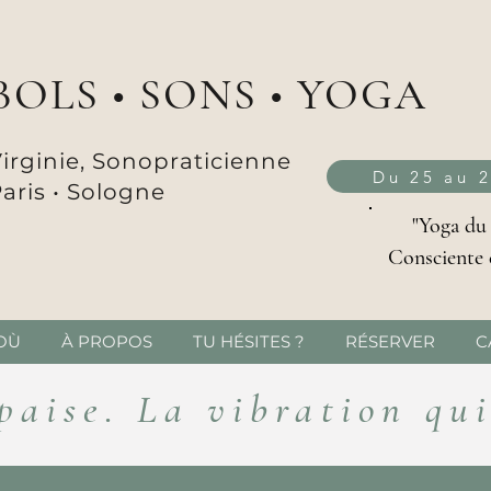
BOLS • SONS • YOGA
irginie, Sonopraticienne
Du 25 au 
aris •
Sologne
"Yoga du
Consciente 
OÙ
À PROPOS
TU HÉSITES ?
RÉSERVER
C
paise. La vibration qu