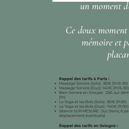
un moment de
Ce doux moment r
mémoire et p
placa
Rappel des tarifs à Paris :
Massage Sonore (Solo) : 80€ (1h15-30)
Massage Sonore (Duo): 140€ (1h15-30)
Bain Sonore en Groupe : 25€, sur 
(1h)
Le Yoga et les Bols (Solo) : 80€ (1h30)
Le Yoga et les Bols (Duo) : 140€ (1h30)
Séance SUR MESURE : Sur Devis, 6 p
déplacement éventuels)
Rappel des tarifs en Sologne :