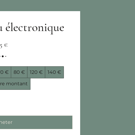
u électronique
15 €
70 €
80 €
120 €
140 €
re montant
heter