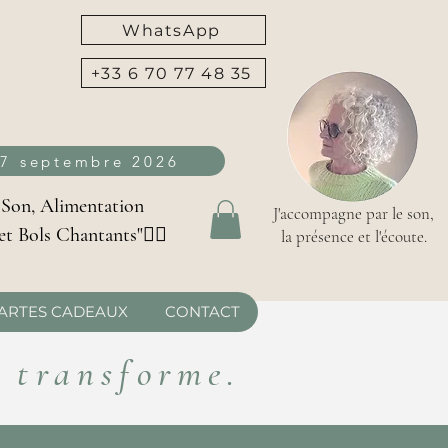
WhatsApp
+33 6 70 77 48 35
27 septembre 2026
 Son, Alimentation
J'accompagne par le son,
et Bols Chantants"👇🏻
la présence et l'écoute.
ARTES CADEAUX
CONTACT
i transforme.