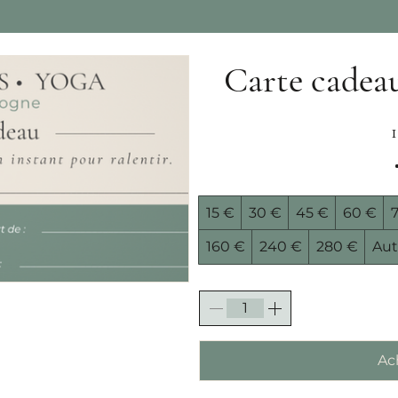
Carte cadea
15 €
30 €
45 €
60 €
160 €
240 €
280 €
Aut
Ac
u pour offrir