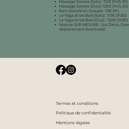
Massage Sonore (Solo) : 70€ (1h15-30)
Massage Sonore (Duo): 120€ (1h15-30)
Bain Sonore en Groupe : 15€ (1h)
Le Yoga et les Bols (Solo) : 70€ (1h30)
Le Yoga et les Bols (Duo) : 120€ (1h30)
Séance SUR MESURE : Sur Devis, 5 p
déplacement éventuels)
Termes et conditions
Politique de confidentialité
Mentions légales