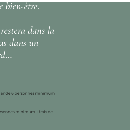
 bien-être.
estera dans la
as dans un
rd…
demande 6 personnes minimum
ersonnes minimum + frais de