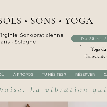
BOLS • SONS • YOGA
irginie, Sonopraticienne
Du 25 au 
aris •
Sologne
"Yoga du
Consciente 
OÙ
À PROPOS
TU HÉSITES ?
RÉSERVER
C
paise. La vibration qu