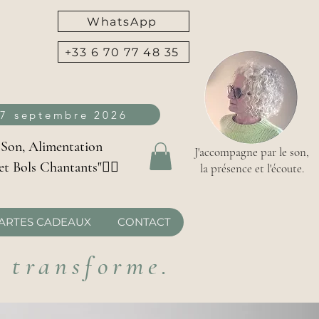
WhatsApp
+33 6 70 77 48 35
27 septembre 2026
 Son, Alimentation
J'accompagne par le son,
et Bols Chantants"👇🏻
la présence et l'écoute.
ARTES CADEAUX
CONTACT
i transforme.