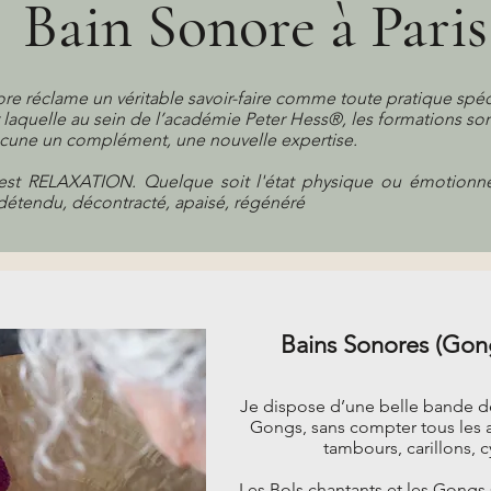
Bain Sonore à Paris
re réclame un véritable savoir-faire comme toute pratique spéc
r laquelle au sein de l’académie Peter Hess®, les formations so
acune un complément, une nouvelle expertise.
t est RELAXATION. Quelque soit l'état physique ou émotion
 détendu, décontracté, apaisé, régénéré
Bains Sonores (Gong
Je dispose d’une belle bande de 
Gongs, sans compter tous les au
tambours, carillons, c
Les Bols chantants et les Gongs 