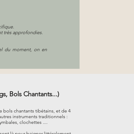
ifique.
nt très approfondies.
nel du moment, on en
s, Bols Chantants...)
bols chantants tibétains, et de 4
tres instruments traditionnels :
ymbales, clochettes ....
sont là pour baigner littéralement